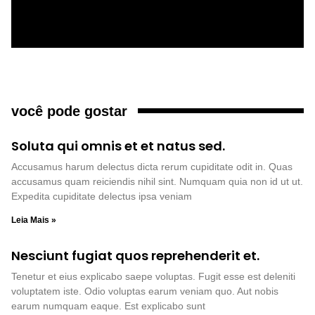
você pode gostar
Soluta qui omnis et et natus sed.
Accusamus harum delectus dicta rerum cupiditate odit in. Quas
accusamus quam reiciendis nihil sint. Numquam quia non id ut ut.
Expedita cupiditate delectus ipsa veniam
Leia Mais »
Nesciunt fugiat quos reprehenderit et.
Tenetur et eius explicabo saepe voluptas. Fugit esse est deleniti
voluptatem iste. Odio voluptas earum veniam quo. Aut nobis
earum numquam eaque. Est explicabo sunt